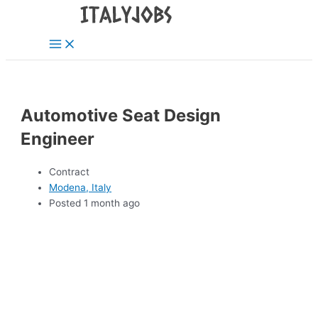
Main
Skip
Menu
to
content
Automotive Seat Design
Engineer
Contract
Modena, Italy
Posted 1 month ago