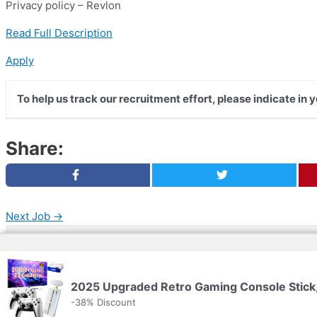
Privacy policy – Revlon
Read Full Description
Apply
To help us track our recruitment effort, please indicate in 
Share:
Next Job
→
Copyright © 2026 | Web Development by
Web Dokto
2025 Upgraded Retro Gaming Console Stick,
Privacy Policy
-38% Discount