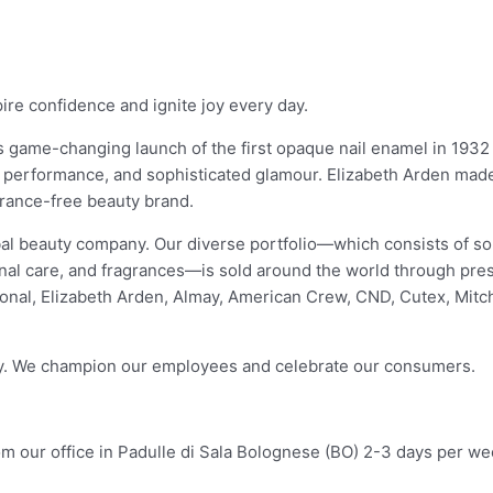
ire confidence and ignite joy every day.
 game-changing launch of the first opaque nail enamel in 1932 (
, performance, and sophisticated glamour. Elizabeth Arden ma
grance-free beauty brand.
lobal beauty company. Our diverse portfolio—which consists of s
rsonal care, and fragrances—is sold around the world through pre
ional, Elizabeth Arden, Almay, American Crew, CND, Cutex, Mitch
ty. We champion our employees and celebrate our consumers.
m our office in Padulle di Sala Bolognese (BO) 2-3 days per w