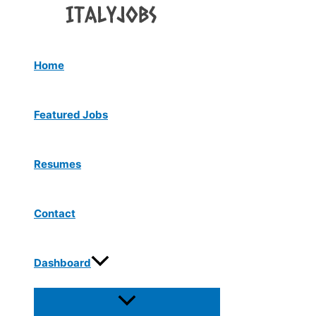
Menu
Skip
Toggle
to
content
Home
Featured Jobs
Resumes
Contact
Dashboard